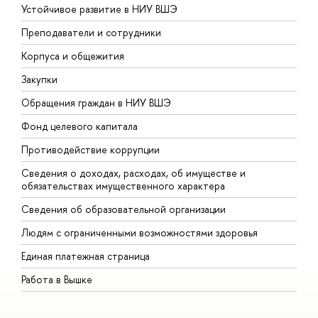
Устойчивое развитие в НИУ ВШЭ
О
Преподаватели и сотрудники
П
Корпуса и общежития
В
Закупки
П
Обращения граждан в НИУ ВШЭ
А
Фонд целевого капитала
Д
Противодействие коррупции
Ц
Сведения о доходах, расходах, об имуществе и
Б
обязательствах имущественного характера
О
Сведения об образовательной организации
О
Людям с ограниченными возможностями здоровья
Единая платежная страница
Работа в Вышке