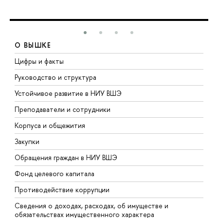
О ВЫШКЕ
Цифры и факты
Л
Руководство и структура
Д
Устойчивое развитие в НИУ ВШЭ
О
Преподаватели и сотрудники
П
Корпуса и общежития
В
Закупки
П
Обращения граждан в НИУ ВШЭ
А
Фонд целевого капитала
Д
Противодействие коррупции
Ц
Сведения о доходах, расходах, об имуществе и
Б
обязательствах имущественного характера