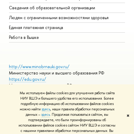
О
Сведения об образовательной организации
О
Людям с ограниченными возможностями здоровья
Единая платежная страница
Работа в Вышке
http://www.minobrnauki.gov.ru/
Министерство науки и высшего образования РФ
https://edu.gov.ru/
Министерство просвещения РФ
https://elearning.hse.ru/mooc
Мы используем файлы cookies для улучшения работы сайта
Массовые открытые онлайн-курсы
НИУ ВШЭ и большего удобства его использования. Более
подробную информацию об использовании файлов cookies
можно найти
здесь
, наши правила обработки персональных
данных –
здесь
. Продолжая пользоваться сайтом, вы
✖
© НИУ ВШЭ 1993–2026
Адреса и контакты
Условия
подтверждаете, что были проинформированы об
использования материалов
Политика конфиденциальности
Карта
использовании файлов cookies сайтом НИУ ВШЭ и согласны
сайта
с нашими правилами обработки персональных данных. Вы
Шрифты HSE Sans и HSE Slab разработаны в
Школе дизайна НИУ