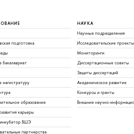
ЗОВАНИЕ
НАУКА
Научные подразделения
вская подготовка
Исследовательские проекты
иады
Мониторинги
в бакалавриат
Диссертационные советы
Защиты диссертаций
в магистратуру
Академическое развитие
нтура
Конкурсы и гранты
ительное образование
Внешние научно-информаци
развития карьеры
-инкубатор ВШЭ
вательные партнерства