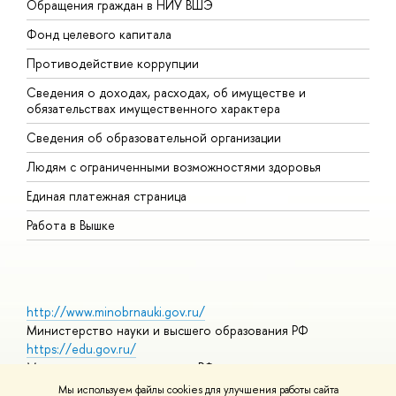
Обращения граждан в НИУ ВШЭ
А
Фонд целевого капитала
Д
Противодействие коррупции
Ц
Сведения о доходах, расходах, об имуществе и
Б
обязательствах имущественного характера
О
Сведения об образовательной организации
О
Людям с ограниченными возможностями здоровья
Единая платежная страница
Работа в Вышке
http://www.minobrnauki.gov.ru/
Министерство науки и высшего образования РФ
https://edu.gov.ru/
Министерство просвещения РФ
https://elearning.hse.ru/mooc
Мы используем файлы cookies для улучшения работы сайта