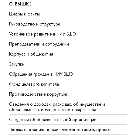
О ВЫШКЕ
Цифры и факты
Л
Руководство и структура
Д
Устойчивое развитие в НИУ ВШЭ
О
Преподаватели и сотрудники
П
Корпуса и общежития
В
Закупки
П
Обращения граждан в НИУ ВШЭ
А
Фонд целевого капитала
Д
Противодействие коррупции
Ц
Сведения о доходах, расходах, об имуществе и
Б
обязательствах имущественного характера
О
Сведения об образовательной организации
О
Людям с ограниченными возможностями здоровья