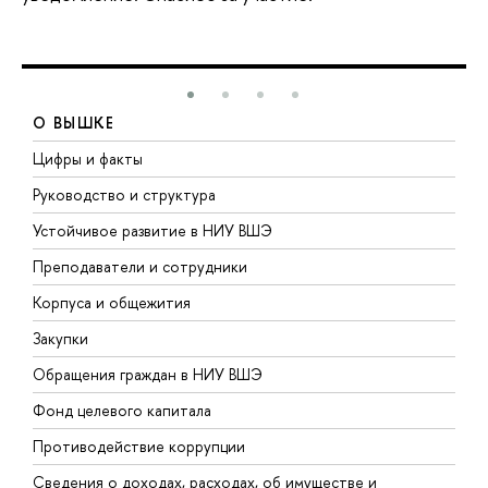
О ВЫШКЕ
Цифры и факты
Л
Руководство и структура
Д
Устойчивое развитие в НИУ ВШЭ
О
Преподаватели и сотрудники
П
Корпуса и общежития
В
Закупки
П
Обращения граждан в НИУ ВШЭ
А
Фонд целевого капитала
Д
Противодействие коррупции
Ц
Сведения о доходах, расходах, об имуществе и
Б