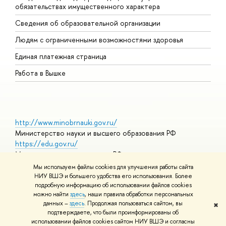
обязательствах имущественного характера
О
Сведения об образовательной организации
О
Людям с ограниченными возможностями здоровья
Единая платежная страница
Работа в Вышке
http://www.minobrnauki.gov.ru/
Министерство науки и высшего образования РФ
https://edu.gov.ru/
Министерство просвещения РФ
https://elearning.hse.ru/mooc
Мы используем файлы cookies для улучшения работы сайта
Массовые открытые онлайн-курсы
НИУ ВШЭ и большего удобства его использования. Более
подробную информацию об использовании файлов cookies
можно найти
здесь
, наши правила обработки персональных
данных –
здесь
. Продолжая пользоваться сайтом, вы
✖
© НИУ ВШЭ 1993–2026
Адреса и контакты
Условия
подтверждаете, что были проинформированы об
использования материалов
Политика конфиденциальности
Карта
использовании файлов cookies сайтом НИУ ВШЭ и согласны
сайта