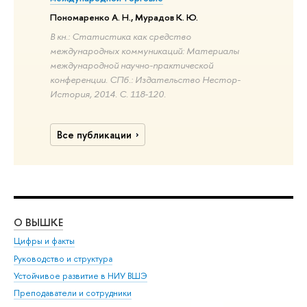
Пономаренко А. Н., Мурадов К. Ю.
В кн.: Статистика как средство
международных коммуникаций: Материалы
международной научно-практической
конференции. СПб.: Издательство Нестор-
История, 2014. С. 118-120.
Все публикации
О ВЫШКЕ
ОБ
Цифры и факты
Ли
Руководство и структура
Дов
Устойчивое развитие в НИУ ВШЭ
Ол
Преподаватели и сотрудники
При