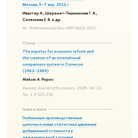
Москва, 5–7 апр. 2011 г.
Ивантер А., Шеремет-Тишининова Г. А.,
Селезнева Е. В. и др.
М.: Издательский дом НИУ ВШЭ, 2011.
Статья
The impetus for economic reform and
the creation of an international
comparisons system in Comecon
(1962–1969)
Aleksei A. Popov.
Russian Journal of Economics. 2026. Vol. 12.
No. 1. P. 121-136.
Глава в книге
Глобальные производственные
цепочки и новая статистика движения
добавленной стоимости в
международной торговле