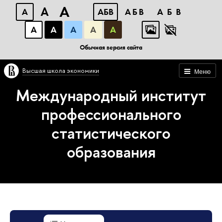
A
A
A
АБВ
АБВ
АБВ
А
А
А
А
А
Обычная версия сайта
Высшая школа экономики
Меню
Международный институт
профессионального
статистического
образования