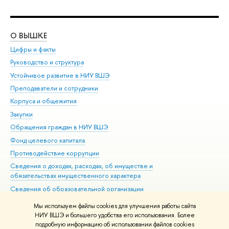
О ВЫШКЕ
ОБ
Цифры и факты
Ли
Руководство и структура
Дов
Устойчивое развитие в НИУ ВШЭ
Ол
Преподаватели и сотрудники
При
Корпуса и общежития
Вы
Закупки
При
Обращения граждан в НИУ ВШЭ
Ас
Фонд целевого капитала
До
Противодействие коррупции
Цен
Сведения о доходах, расходах, об имуществе и
Би
обязательствах имущественного характера
Об
Сведения об образовательной организации
Обр
Людям с ограниченными возможностями здоровья
Мы используем файлы cookies для улучшения работы сайта
Единая платежная страница
НИУ ВШЭ и большего удобства его использования. Более
подробную информацию об использовании файлов cookies
Работа в Вышке