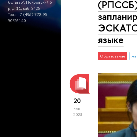
(РПССБ)»
бульвар", Покровский б-
р, д. 11, каб. S426
запланир
Тел.: +7 (495) 772-95-
90*26140
ЭСКАТО 
языке
Образование
ма
20
сен
2023