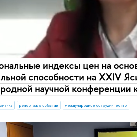
ональные индексы цен на осно
льной способности на XXIV Яс
родной научной конференции 
алитика
репортаж о событии
международное сотрудничество