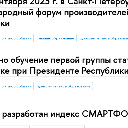
нтября 2023 г. в Санкт-Петерб
родный форум производителей
ики
портаж о событии
онлайн-образование
дополнительное образова
о обучение первой группы ста
ике при Президенте Республик
портаж о событии
дополнительное образование
 разработан индекс СМАРТФ