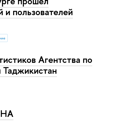
урге прошел
 и пользователей
ние
тистиков Агентства по
и Таджикистан
ОНА