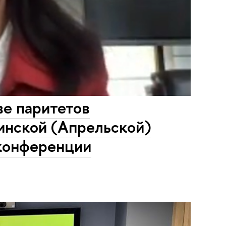
ве паритетов
инской (Апрельской)
конференции