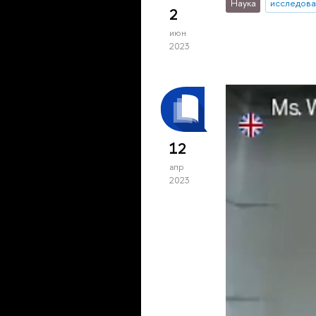
Наука
исследова
2
июн
2023
12
апр
2023