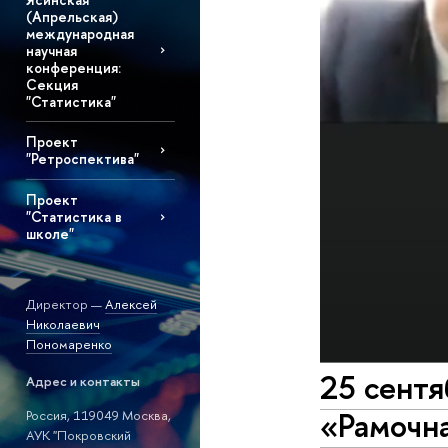
(Апрельская)
международная
научная
конференция:
Секция
"Статистика"
Проект
"Ретроспектива"
Проект
"Статистика в
школе"
Директор —
Алексей
Николаевич
Пономаренко
25 сентя
Адрес и контакты
«Рамочна
Россия, 119049 Москва,
АУК "Покровский