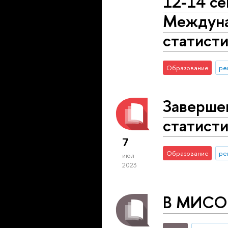
12-14 се
Междуна
статист
Образование
ре
Завершен
статист
7
Образование
ре
июл
2023
В МИСО