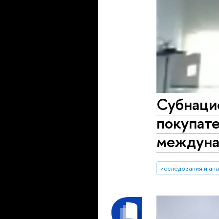
Субнаци
покупате
междуна
исследования и ан